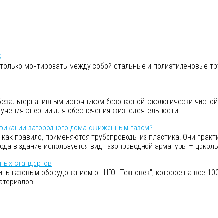
С
только монтировать между собой стальные и полиэтиленовые тру
езальтернативным источником безопасной, экологически чистой 
лучения энергии для обеспечения жизнедеятельности.
ификации загородного дома сжиженным газом?
 как правило, применяются трубопроводы из пластика. Они практи
да в здание используется вид газопроводной арматуры – цоколь
ных стандартов
ть газовым оборудованием от НГО "Техновек", которое на все 1
атериалов.