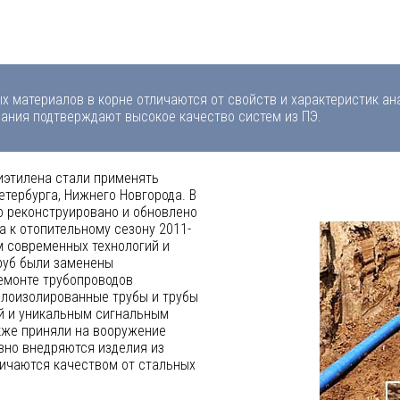
х материалов в корне отличаются от свойств и характеристик ана
ания подтверждают высокое качество систем из ПЭ.
иэтилена стали применять
етербурга, Нижнего Новгорода. В
о реконструировано и обновлено
а к отопительному сезону 2011-
м современных технологий и
руб были заменены
емонте трубопроводов
еплоизолированные трубы и трубы
й и уникальным сигнальным
акже приняли на вооружение
вно внедряются изделия из
ичаются качеством от стальных