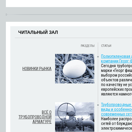
ЧИТАЛЬНЫЙ ЗАЛ
РАЗДЕЛЫ
СТАТЬИ
Полиэтиленовая 
компании Георг 
Сегодня трубопр
НОВИНКИ РЫНКА
марки «Георг фи
выбором российс
объектов различ
по качеству не у
европейских про
являются намног
Трубопроводные
виды и особенно
ВСЁ О
современных сет
ТРУБОПРОВОДНОЙ
Наиболее распр
АРМАТУРЕ
сетей от блужда
электрохимическ