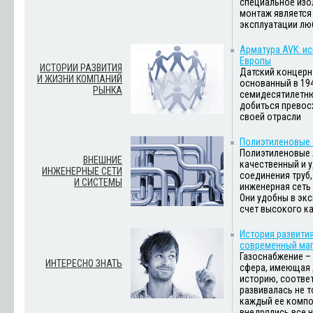
специальное изо
монтаж является
эксплуатации лю
Арматура AVK: ис
Европы
ИСТОРИИ РАЗВИТИЯ
Датский концерн A
И ЖИЗНИ КОМПАНИЙ
основанный в 194
РЫНКА
семидесятилетн
добиться превос
своей отрасли
Полиэтиленовые 
Полиэтиленовые 
ВНЕШНИЕ
качественный и 
ИНЖЕНЕРНЫЕ СЕТИ
соединения труб,
И СИСТЕМЫ
инженерная сеть
Они удобны в экс
счет высокого к
История развити
современный маг
Газоснабжение –
ИНТЕРЕСНО ЗНАТЬ
сфера, имеющая
историю, соотве
развивалась не т
каждый ее компо
внедрялись все 