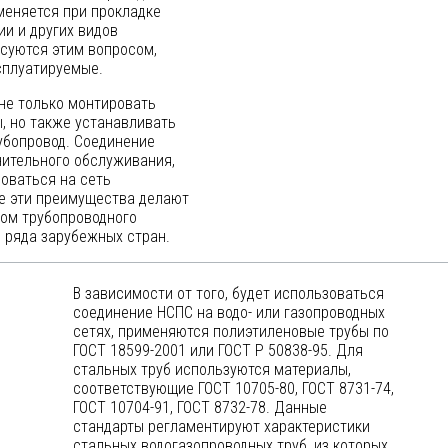
меняется при прокладке
ии и других видов
суются этим вопросом,
сплуатируемые.
не только монтировать
, но также устанавливать
убопровод. Соединение
нительного обслуживания,
оваться на сеть
се эти преимущества делают
дом трубопроводного
и ряда зарубежных стран.
В зависимости от того, будет использоваться
соединение НСПС на водо- или газопроводных
сетях, применяются полиэтиленовые трубы по
ГОСТ 18599-2001 или ГОСТ Р 50838-95. Для
стальных труб используются материалы,
соответствующие ГОСТ 10705-80, ГОСТ 8731-74,
ГОСТ 10704-91, ГОСТ 8732-78. Данные
стандарты регламентируют характеристики
стальных водогазопроводных труб, из которых