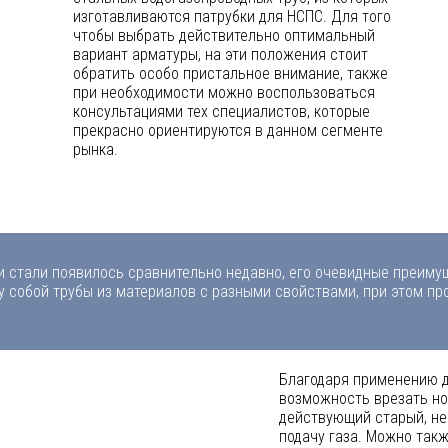
изготавливаются патрубки для НСПС. Для того
чтобы выбрать действительно оптимальный
вариант арматуры, на эти положения стоит
обратить особо пристальное внимание, также
при необходимости можно воспользоваться
консультациями тех специалистов, которые
прекрасно ориентируются в данном сегменте
рынка.
и стали появилось сравнительно недавно, его очевидные преимущ
собой трубы из материалов с разными свойствами, при этом про
Благодаря применению д
возможность врезать но
действующий старый, не
подачу газа. Можно так