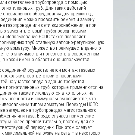
или ответвления трубопровода с помощью
полиэтиленовых труб. Для таких действий
е специального оборудования для врезки под
оединения можно проводить ремонт и замену
на газопроводе или сети водоснабжения, а при
тью заменить старый трубопровод новыми
и. Использование НСПС также позволяет
 полимерных труб стальную запорно-регулирующую
ьную арматуру. Множество преимуществ данного
ет его значимость и полезность в современном
, в какой именно области оно используется.
х соединений осуществляется монтаж газовых
 поскольку в соответствии с правилами
тей на участке ввода в здание требуется
 не полиэтиленовых труб, которые применяются на
единения также используются в котельных, на
ромышленности и коммунальном хозяйстве, что
универсальным типом арматуры. Переходы НСПС
тве заглушек на трубопроводах магистрального
абжения или газа. В ряде случаев применение
атуни более предпочтительно, поэтому для ее
ответствующий переходник. При этом следует
 к максимальной нагрузке на сеть – в некоторых