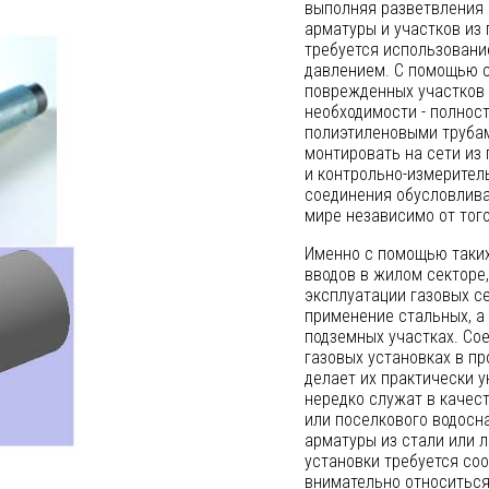
выполняя разветвления 
арматуры и участков из 
требуется использовани
давлением. С помощью с
поврежденных участков 
необходимости - полнос
полиэтиленовыми трубам
монтировать на сети из
и контрольно-измерител
соединения обусловлива
мире независимо от того
Именно с помощью таки
вводов в жилом секторе,
эксплуатации газовых се
применение стальных, а
подземных участках. Со
газовых установках в п
делает их практически 
нередко служат в качес
или поселкового водосн
арматуры из стали или л
установки требуется со
внимательно относиться