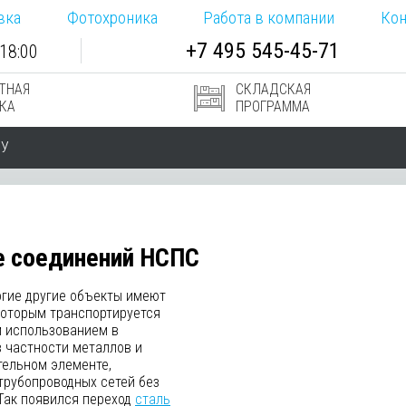
вка
Фотохроника
Работа в компании
Кон
+7
495
545-
45-71
18:00
ТНАЯ
СКЛАДСКАЯ
КА
ПРОГРАММА
РУ
е соединений НСПС
огие другие объекты имеют
которым транспортируется
м использованием в
в частности металлов и
тельном элементе,
рубопроводных сетей без
 Так появился переход
сталь