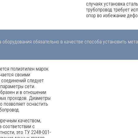
случаях установка стал
трубопровод требует и
опор во избежание дефо
а оборудования обязательно в качестве способа установить мета
ется полиэтилен марок
ичается своими
х соединений следует
 параметры сети.
бразен и в отношении
ных проходов. Диаметры
то позволяет оснастить
бопровод.
пречным качеством,
 соответствии с
ности, это ТУ 2248-001-