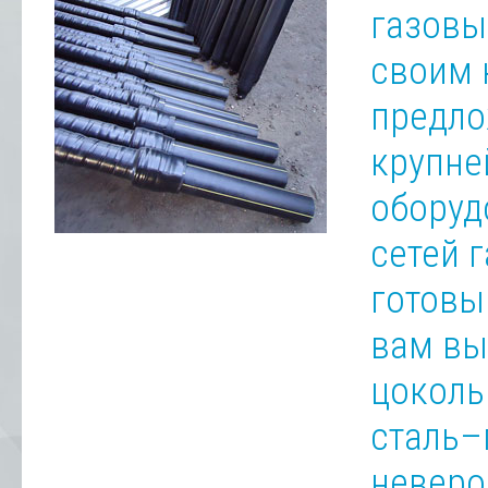
газовы
своим 
предло
крупн
оборуд
сетей 
готовы
вам вы
цоколь
сталь–
неверо