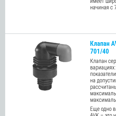
имеет широ
начиная с 
Далее
Клапан A
701/40
Клапан сер
вариациях: 
показатели
на допусти
рассчитаны
максимальн
максимальн
Еще одно 
AVK – это 