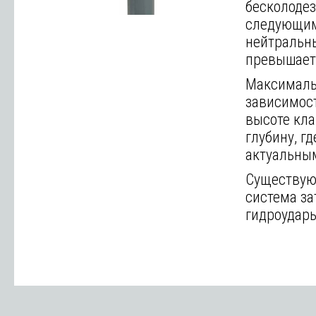
бесколодез
следующими
нейтральны
превышает 
Максимальн
зависимост
высоте кла
глубину, г
актуальны
Существуют
система з
гидроудар
Далее