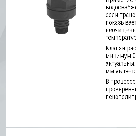
водоснабже
если транс
показывает
неочищенн
температур
Клапан рас
минимум 0,
актуальны,
мм являет
В процессе
проверенн
пенополипр
Далее