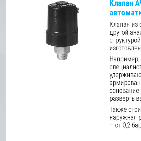
Клапан 
автомати
Клапан из 
другой ана
структурой
изготовле
Например, 
специалист
удерживаю
армированн
основание 
развертыв
Также стои
наружная ре
– от 0,2 ба
Далее