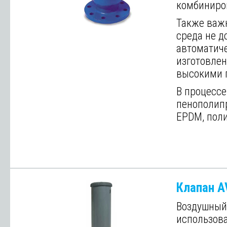
комбиниро
Также важн
среда не д
автоматиче
изготовле
высокими 
В процессе
пенополипр
EPDM, поли
Далее
Клапан A
Воздушный
использова