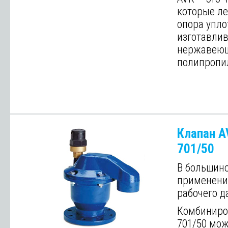
которые ле
опора упл
изготавлив
нержавеющ
полипропил
Далее
Клапан A
701/50
В большинс
применени
рабочего да
Комбиниро
701/50 мож