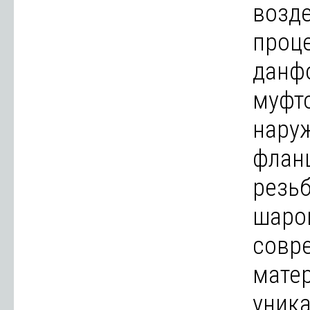
возд
проц
данф
муфт
наруж
флан
резьб
шаро
совр
мате
уник