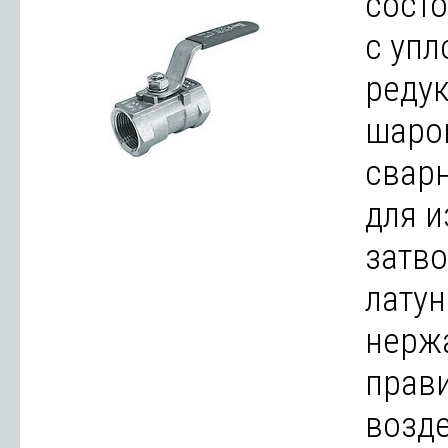
состо
с упл
редук
шаро
свар
для и
затво
латун
нерж
прави
возде