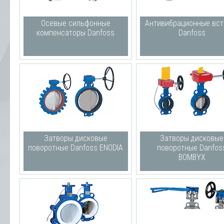
Осевые сильфонные
Антивибрационные вст
компенсаторы Danfoss
Danfoss
Затворы дисковые
Затворы дисковые
поворотные Danfoss ENODIA
поворотные Danfos
BOMBYX