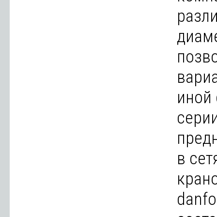
разл
диаме
позво
вариа
иной 
серии
пред
в сет
крано
danfo