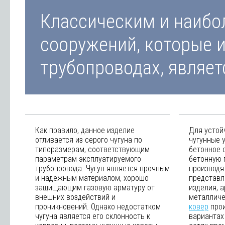
Классическим и наибо
сооружений, которые и
трубопроводах, являетс
Как правило, данное изделие
Для устой
отливается из серого чугуна по
чугунные 
типоразмерам, соответствующим
бетонное 
параметрам эксплуатируемого
бетонную 
трубопровода. Чугун является прочным
производят
и надежным материалом, хорошо
представл
защищающим газовую арматуру от
изделия, 
внешних воздействий и
металличе
проникновений. Однако недостатком
ковер
прои
чугуна является его склонность к
вариантах