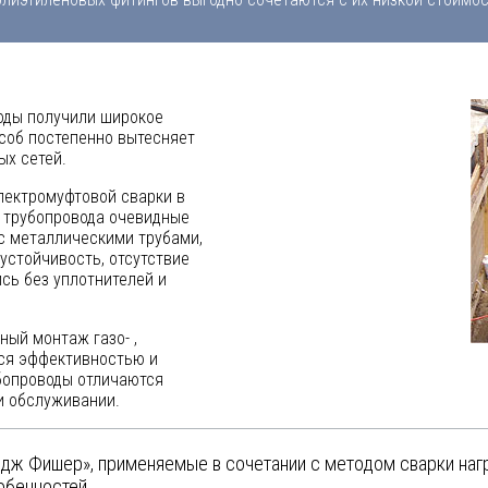
оды получили широкое
соб постепенно вытесняет
х сетей.
лектромуфтовой сварки в
 трубопровода очевидные
 с металлическими трубами,
 устойчивость, отсутствие
сь без уплотнителей и
ый монтаж газо- ,
тся эффективностью и
бопроводы отличаются
и обслуживании.
дж Фишер», применяемые в сочетании с методом сварки нагр
обенностей.