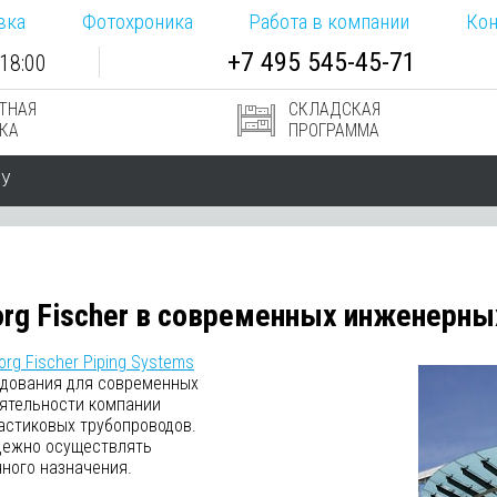
вка
Фотохроника
Работа в компании
Кон
+7
495
545-
45-71
18:00
ТНАЯ
СКЛАДСКАЯ
КА
ПРОГРАММА
РУ
rg Fischer в современных инженерны
org Fischer Piping Systems
удования для современных
ятельности компании
астиковых трубопроводов.
адежно осуществлять
чного назначения.