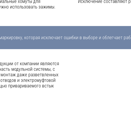
циальные хомуты для
Исключение составляют р
нужно использовать зажимы.
маркировку, которая исключает ошибки в выборе и облегчает раб
дукции от компании являются
часть модульной системы, с
 монтаж даже разветвленных
 отводов и электромуфтовой
щью привариваемого встык