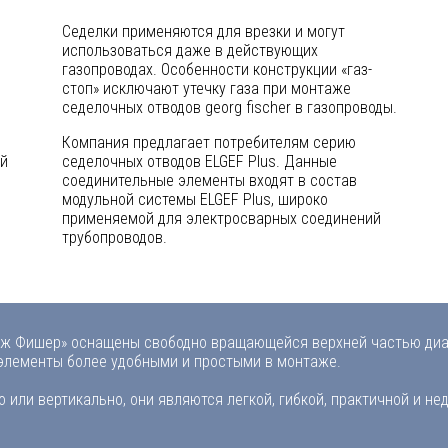
Седелки применяются для врезки и могут
использоваться даже в действующих
газопроводах. Особенности конструкции «газ-
стоп» исключают утечку газа при монтаже
седелочных отводов georg fischer в газопроводы.
Компания предлагает потребителям серию
ой
седелочных отводов ELGEF Plus. Данные
соединительные элементы входят в состав
модульной системы ELGEF Plus, широко
применяемой для электросварных соединений
трубопроводов.
дж Фишер» оснащены свободно вращающейся верхней частью диа
 элементы более удобными и простыми в монтаже.
или вертикально, они являются легкой, гибкой, практичной и не