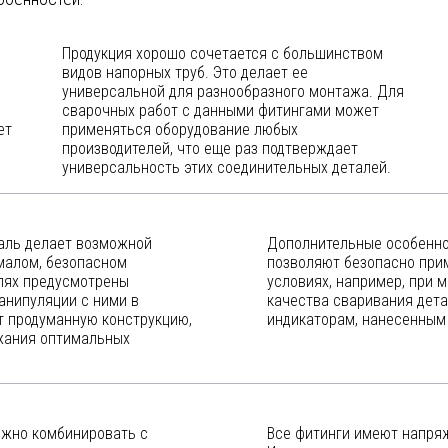
Продукция хорошо сочетается с большинством
видов напорных труб. Это делает ее
универсальной для разнообразного монтажа. Для
сварочных работ с данными фитингами может
ет
применяться оборудование любых
производителей, что еще раз подтверждает
универсальность этих соединительных деталей.
аль делает возможной
Дополнительные особеннос
 малом, безопасном
позволяют безопасно при
алях предусмотрены
условиях, например, при 
анипуляции с ними в
качества сваривания дета
т продуманную конструкцию,
индикаторам, нанесенным 
ржания оптимальных
ожно комбинировать с
Все фитинги имеют напряж