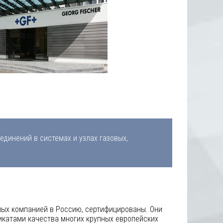
инений в системах и узлах газовых,
мых компанией в Россию, сертифицированы. Они
икатами качества многих крупных европейских