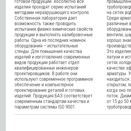
готовой продукции. Абсолютно все
промышленн
изделия проходят серию испытаний
трубопровод
методами неразрушающего контроля.
на сетях вод
Собственная лаборатория дает
Среди армат
возможность также проводить
различные 
испытания физико-химических свойств
оборудовани
продукции и выполнять калибровочные
вентили, ша
работы. Одна из последних новинок
хорошо зна
оборудования – испытательные
производств
стенды. Для повышения качества
Это изделие
изделий и изготовления современных
латуни и ис
видов продукции работает отдел
сетях холод
квалифицированных инженеров-
качестве э
проектировщиков. В работе они
арматуры. 
используют современное программное
находиться 
обеспечение и компьютерное
открытом, л
проектирование деталей и готовых
когда оно п
изделий. Продукция БАЗ соответствует
поток. Диа
современным стандартам качества и
от 15 до 50
параметрам системы ISO 9001.
трубопровод