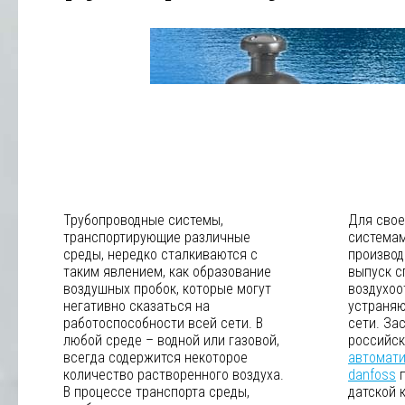
Трубопроводные системы,
Для сво
транспортирующие различные
системам
среды, нередко сталкиваются с
производ
таким явлением, как образование
выпуск с
воздушных пробок, которые могут
воздухоо
негативно сказаться на
устраняю
работоспособности всей сети. В
сети. За
любой среде – водной или газовой,
российск
всегда содержится некоторое
автомати
количество растворенного воздуха.
danfoss
п
В процессе транспорта среды,
датской 