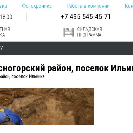
вка
Фотохроника
Работа в компании
Кон
+7
495
545-
45-71
18:00
ТНАЯ
СКЛАДСКАЯ
КА
ПРОГРАММА
РУ
асногорский район, поселок Ильи
район, поселок Ильинка