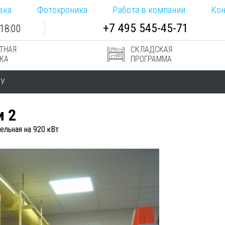
вка
Фотохроника
Работа в компании
Кон
+7
495
545-
45-71
18:00
ТНАЯ
СКЛАДСКАЯ
КА
ПРОГРАММА
РУ
и 2
ельная на 920 кВт